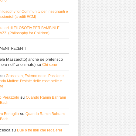
sono
hilosophy for Community per insegnanti e
ssionisti (crediti ECM)
ratori di FILOSOFIA PER BAMBINI E
ZZI (Philosophy for Children)
ela Mazzarotto( anche se preferisco
nere nell' anonimato)
su
Chi sono
su
Grossman, Esterno notte, Passione
do Matteo: l’estate delle cose belle e
he
su
o Perazzolo
Quando Ramin Bahrami
ì Bach
su
ra Bertoglio
Quando Ramin Bahrami
ì Bach
ncesca
su
Due o tre libri che regalerei