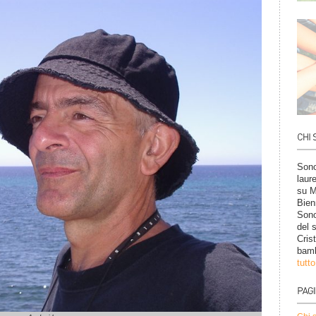
Sono
laur
su M
Bien
Sono
del 
Cris
bamb
tutt