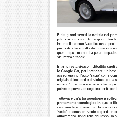
È dei giorni scorsi la notizia del pr
pilota automatico.
A maggio in Florida
inserito il sistema Autopilot (una speci
precisato che si tratta del primo inciden
questo tipo, ma non ha potuto impedire 
sicurezza stradale.
Intanto resta vivace il dibattito su
le Google Car, per intenderci:
in base 
assegneranno, l’auto “saprà” come comp
migliaia di incidenti e di vittime, per l
umano”.
Semmai è emerso che proprio 
potrebbe provocare degli incidenti, per
Tuttavia è un’altra questione a solle
prettamente tecnologico in quello fil
conviene fare un esempio: la nostra Go
“vede” un semaforo verde e quindi proce
attraversano, noncuranti del rosso.
In 