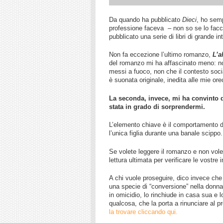
Da quando ha pubblicato
Dieci
, ho sem
professione faceva – non so se lo facci
pubblicato una serie di libri di grande in
Non fa eccezione l’ultimo romanzo,
L’a
del romanzo mi ha affascinato meno: no
messi a fuoco, non che il contesto soci
è suonata originale, inedita alle mie ore
La seconda, invece, mi ha convinto d
stata in grado di sorprendermi.
L’elemento chiave è il comportamento d
l’unica figlia durante una banale scippo
Se volete leggere il romanzo e non volet
lettura ultimata per verificare le vostre
A chi vuole proseguire, dico invece ch
una specie di “conversione” nella donna
in omicidio, lo rinchiude in casa sua e l
qualcosa, che la porta a rinunciare al p
la trovare cliccando qui.