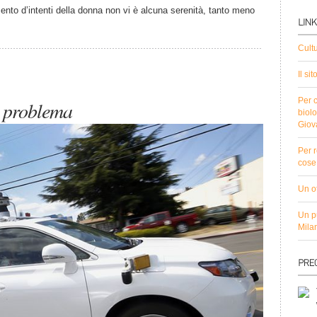
nto d’intenti della donna non vi è alcuna serenità, tanto meno
Cult
Il si
Per c
l problema
biolo
Giov
Per r
cose 
Un ot
Un pu
Mila