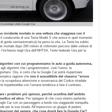
Un prototipo della Google Car.
imo incidente mortale in una vettura che viaggiava con il
 il conducente di una Tesla Model S che aveva in quel momento
e di guida semiautomatica) ha perso la vita. La Tesla ha subito
te mortale dopo 200 milioni di chilometri percorsi dalle vetture di
l’inchiesta negli Usa dell’NHTSA, l’ente federale Usa per la
gli algoritmi con cui programmiamo le auto a guida autonoma,
agli algoritmi che i programmatori, cioè l’uomo, le
ortarsi. Ora, è certo che la Google Car potrà risparmiare
a semplice ragione che
non è suscettibile del classico “errore
la scrupolosa attenzione e osservanza del Codice stradale
ché impatterebbe con l’umana tendenza a fare il contrario…
vare i problemi più spinosi, perché sconfina dall’ambito
osofico ed etico.
Per spiegare di che cosa stiamo parlando,
ogle Car con un passeggero a bordo sta viaggiando tranquilla,
de per la sua strada. All’improvviso un gruppo di pedoni
situazioni del genere, che cosa dovrà fare la Google Car?