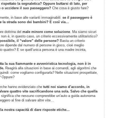
rispettato la segnaletica? Oppure buttarsi di lato, per
rire o uccidere il suo passeggero?
Che cosa è giusto fare?
mente, in base alle varianti immaginabili:
se il passeggero è
re la strada sono dei bambini? E così via…
re dottrina del
male minore come soluzione
. Ma siamo sicuri
on è, in questo caso, un criterio eccessivamente utilitaristico?
ossibile, il “valore” delle persone?
Basta un criterio
alore dipende dal numero di persone in gioco, cioè meglio
o quattro? E se quell’unica persona è una madre incinta,
utta la sua fiammante e avveniristica tecnologia, non è in
de.
Reagirà alla situazioni in base ai comandi, agli algoritmi che
quindi: come vogliamo configurarla? Nelle situazioni prospettate,
e? Oppure?
erche hanno evidenziato che
tutti noi siamo d’accordo, in
alvare quattro vite sacrificandone una sola. Salvo che quella
e significa che nessuno comprerebbe un’auto a guida autonoma
ggero al fine di salvare altre vite…
la nostra capacità di dare risposte etiche…