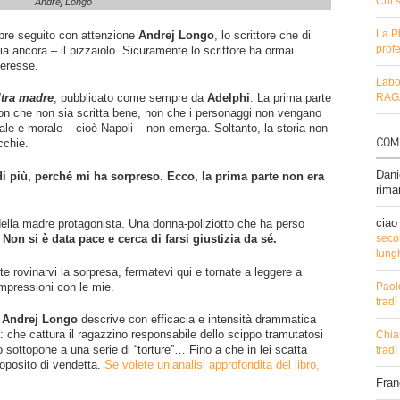
Chi 
Andrej Longo
La P
pre seguito con attenzione
Andrej Longo
, lo scrittore che di
profe
a ancora – il pizzaiolo. Sicuramente lo scrittore ha ormai
teresse.
Labo
ltra madre
, pubblicato come sempre da
Adelphi
. La prima parte
RAGA
n che non sia scritta bene, non che i personaggi non vengano
ale e morale – cioè Napoli – non emerga. Soltanto, la storia non
cchie.
Dani
i più, perché mi ha sorpreso. Ecco, la prima parte non era
rima
ciao
ella madre protagonista. Una donna-poliziotto che ha perso
.
Non si è data pace e cerca di farsi giustizia da sé.
secon
lung
e rovinarvi la sorpresa, fermatevi qui e tornate a leggere a
 impressioni con le mie.
Paol
trad
e
Andrej Longo
descrive con efficacia e intensità drammatica
: che cattura il ragazzino responsabile dello scippo tramutatosi
Chia
o sottopone a una serie di “torture”… Fino a che in lei scatta
trad
roposito di vendetta.
Se volete un’analisi approfondita del libro,
Fra