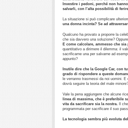
Investire i pedoni, perché non hanno 
salvarli, con l’alta possibilità di fe
La situazione si può complicare ulterior
una donna incinta? Se ad attraversa
Qualcuno ha provato a proporre la celeb
che sia davvero una soluzione? Oppure n
E come calcolare, ammesso che sia p
quantitativo a dirimere il dilemma: il v
sacrificarne una per salvarne ad esempi
appunto?
Inutile dire che la Google Car, con t
grado di rispondere a queste doman
le verranno trasmessi da noi uomini. E 
dovrà seguire la teoria del male minor
Vale la pena aggiungere che alcune ric
linea di massima, che è preferibile s
vita da sacrificare sia la nostra.
Il ch
programmata per sacrificare il suo passe
La tecnologia sembra più evoluta del