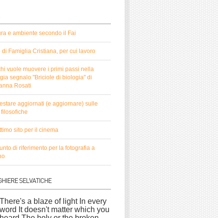
ura e ambiente secondo il Fai
to di Famiglia Cristiana, per cui lavoro
hi vuole muovere i primi passi nella
gia segnalo "Briciole di biologia" di
anna Rosati
estare aggiornati (e aggiornare) sulle
filosofiche
timo sito per il cinema
nto di riferimento per la fotografia a
no
There's a blaze of light In every
word It doesn't matter which you
heard The holy or the broken