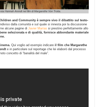
eta Hannah Arendt nel film di Margarethe Von Trotta.
Children and Community è sempre vivo il dibattito sul testo-
diviso dalla comunità e sul quale si innesta poi la discussione
come alcune pagine di
Javier Marías
si prestino perfettamente allo
e bene selezionata e di qualità, fornisce abbondante materiale
one.
cinema.
Qui voglio ad esempio indicare
il film che Margarethe
endt
e in particolare sul reportage che lei elaborò dal processo
noto concetto di “banalità del male”.