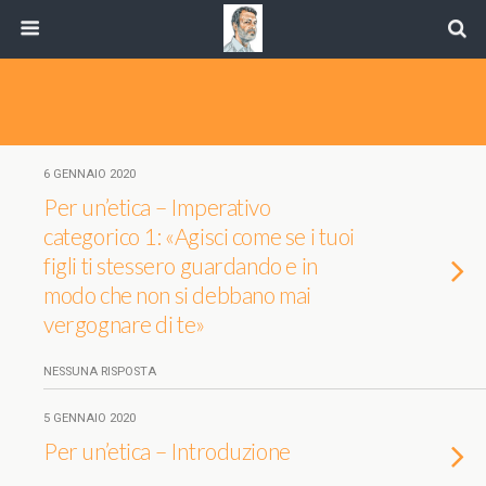
6 GENNAIO 2020
Per un’etica – Imperativo
categorico 1: «Agisci come se i tuoi
figli ti stessero guardando e in
modo che non si debbano mai
vergognare di te»
NESSUNA RISPOSTA
5 GENNAIO 2020
Per un’etica – Introduzione