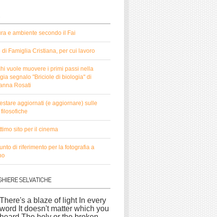
ura e ambiente secondo il Fai
to di Famiglia Cristiana, per cui lavoro
hi vuole muovere i primi passi nella
gia segnalo "Briciole di biologia" di
anna Rosati
estare aggiornati (e aggiornare) sulle
filosofiche
timo sito per il cinema
nto di riferimento per la fotografia a
no
There's a blaze of light In every
word It doesn't matter which you
heard The holy or the broken