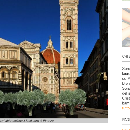
Sono
laur
su M
Bien
Sono
del 
Cris
bamb
tutt
lari abbracciano il Battistero di Firenze.