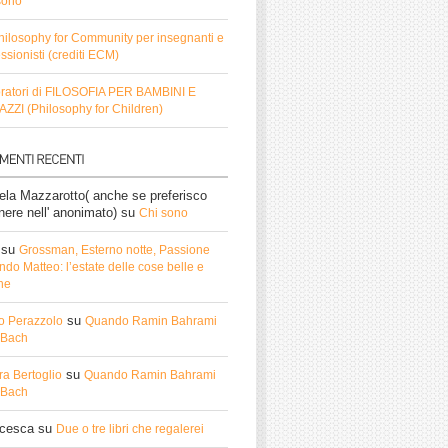
sono
hilosophy for Community per insegnanti e
ssionisti (crediti ECM)
ratori di FILOSOFIA PER BAMBINI E
ZZI (Philosophy for Children)
ela Mazzarotto( anche se preferisco
nere nell' anonimato)
su
Chi sono
su
Grossman, Esterno notte, Passione
do Matteo: l’estate delle cose belle e
he
su
o Perazzolo
Quando Ramin Bahrami
ì Bach
su
ra Bertoglio
Quando Ramin Bahrami
ì Bach
ncesca
su
Due o tre libri che regalerei