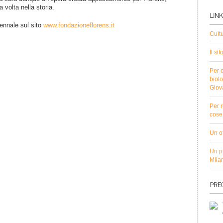
 volta nella storia.
ennale sul sito
www.fondazioneflorens.it
Cult
Il si
Per c
biolo
Giov
Per r
cose 
Un ot
Un pu
Mila