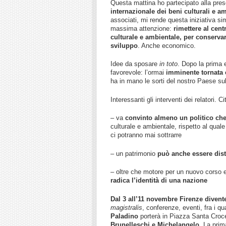
Questa mattina ho partecipato alla pre
internazionale dei beni culturali e am
associati, mi rende questa iniziativa sim
massima attenzione:
rimettere al cent
culturale e ambientale, per conservar
sviluppo
. Anche economico.
Idee da sposare
in toto
. Dopo la prima 
favorevole: l’ormai
imminente tornata el
ha in mano le sorti del nostro Paese sul
Interessanti gli interventi dei relatori. C
– va
convinto almeno un politico che il
culturale e ambientale, rispetto al qual
ci potranno mai sottrarre
– un patrimonio
può anche essere dist
– oltre che motore per un nuovo corso
radica l’identità di una nazione
Dal 3 all’11 novembre Firenze divente
magistralis
, conferenze, eventi, fra i 
Paladino
porterà in Piazza Santa Croc
Brunelleschi e Michelangelo
. La pri