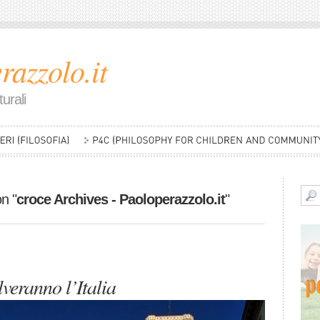
razzolo.it
urali
on "
croce Archives - Paoloperazzolo.it
"
veranno l’Italia