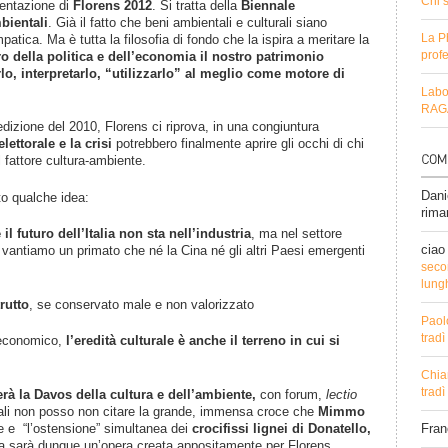
Chi 
sentazione di
Florens 2012
. Si tratta della
Biennale
bientali
. Già il fatto che beni ambientali e culturali siano
La P
patica. Ma è tutta la filosofia di fondo che la ispira a meritare la
profe
ro della politica e dell’economia il nostro patrimonio
lo, interpretarlo, “utilizzarlo” al meglio come motore di
Labo
RAGA
edizione del 2010, Florens ci riprova, in una congiuntura
ettorale e la crisi
potrebbero finalmente aprire gli occhi di chi
 fattore cultura-ambiente.
Dani
ito qualche idea:
rima
 futuro dell’Italia non sta nell’industria
, ma nel settore
ciao
e vantiamo un primato che né la Cina né gli altri Paesi emergenti
secon
lung
rutto
, se conservato male e non valorizzato
Paol
trad
 economico,
l’eredità culturale è anche il terreno in cui si
Chia
trad
rà la Davos della cultura e dell’ambiente,
con forum,
lectio
quali non posso non citare la grande, immensa croce che
Mimmo
e e “l’ostensione” simultanea dei
crocifissi lignei di Donatello,
Fra
ma sarà dunque un’opera creata appositamente per Florens,