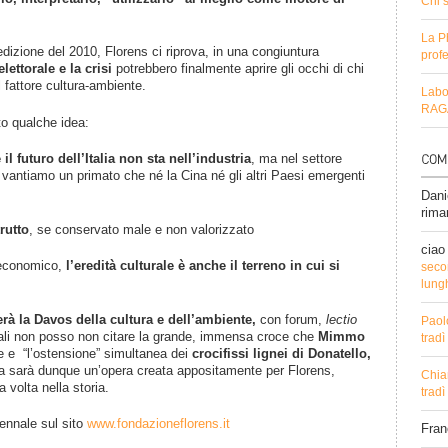
Chi 
La P
edizione del 2010, Florens ci riprova, in una congiuntura
profe
ettorale e la crisi
potrebbero finalmente aprire gli occhi di chi
 fattore cultura-ambiente.
Labo
RAGA
ito qualche idea:
 futuro dell’Italia non sta nell’industria
, ma nel settore
e vantiamo un primato che né la Cina né gli altri Paesi emergenti
Dani
rima
rutto
, se conservato male e non valorizzato
ciao
 economico,
l’eredità culturale è anche il terreno in cui si
secon
lung
rà la Davos della cultura e dell’ambiente,
con forum,
lectio
Paol
quali non posso non citare la grande, immensa croce che
Mimmo
trad
e e “l’ostensione” simultanea dei
crocifissi lignei di Donatello,
ma sarà dunque un’opera creata appositamente per Florens,
Chia
 volta nella storia.
trad
ennale sul sito
www.fondazioneflorens.it
Fra