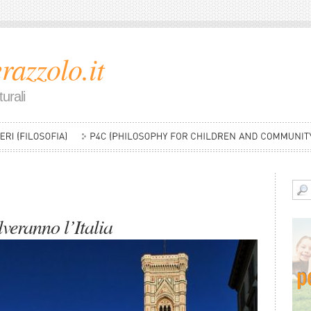
razzolo.it
urali
veranno l’Italia