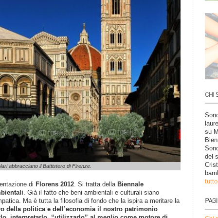
Sono
laur
su M
Bien
Sono
del 
Cris
lari abbracciano il Battistero di Firenze.
bamb
tutt
sentazione di
Florens 2012
. Si tratta della
Biennale
bientali
. Già il fatto che beni ambientali e culturali siano
patica. Ma è tutta la filosofia di fondo che la ispira a meritare la
ro della politica e dell’economia il nostro patrimonio
lo, interpretarlo, “utilizzarlo” al meglio come motore di