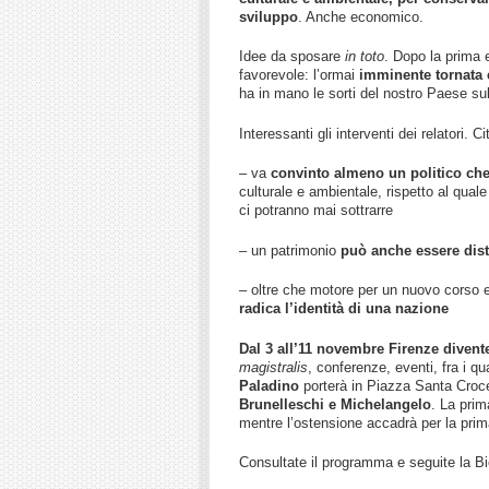
sviluppo
. Anche economico.
Idee da sposare
in toto
. Dopo la prima 
favorevole: l’ormai
imminente tornata el
ha in mano le sorti del nostro Paese sul
Interessanti gli interventi dei relatori. C
– va
convinto almeno un politico che il
culturale e ambientale, rispetto al qual
ci potranno mai sottrarre
– un patrimonio
può anche essere dist
– oltre che motore per un nuovo corso
radica l’identità di una nazione
Dal 3 all’11 novembre Firenze divente
magistralis
, conferenze, eventi, fra i 
Paladino
porterà in Piazza Santa Croc
Brunelleschi e Michelangelo
. La pri
mentre l’ostensione accadrà per la prima
Consultate il programma e seguite la Bi