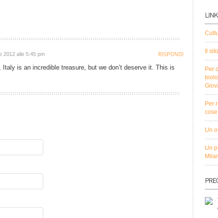
Cult
Il si
e 2012 alle 5:45 pm
Italy is an incredible treasure, but we don’t deserve it. This is
Per c
biolo
Giov
Per r
cose 
Un ot
Un pu
Mila