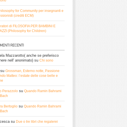
sono
hilosophy for Community per insegnanti e
ssionisti (crediti ECM)
ratori di FILOSOFIA PER BAMBINI E
ZZI (Philosophy for Children)
ela Mazzarotto( anche se preferisco
nere nell' anonimato)
su
Chi sono
su
Grossman, Esterno notte, Passione
do Matteo: l’estate delle cose belle e
he
su
o Perazzolo
Quando Ramin Bahrami
ì Bach
su
ra Bertoglio
Quando Ramin Bahrami
ì Bach
ncesca
su
Due o tre libri che regalerei