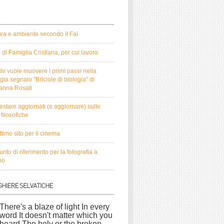
ura e ambiente secondo il Fai
to di Famiglia Cristiana, per cui lavoro
hi vuole muovere i primi passi nella
gia segnalo "Briciole di biologia" di
anna Rosati
estare aggiornati (e aggiornare) sulle
filosofiche
timo sito per il cinema
nto di riferimento per la fotografia a
no
There's a blaze of light In every
word It doesn't matter which you
heard The holy or the broken