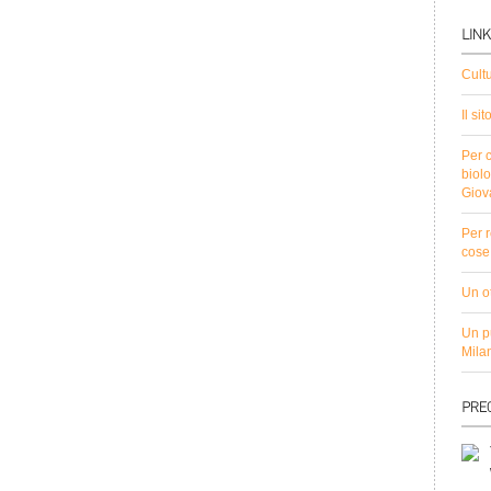
Cult
Il si
Per c
biolo
Giov
Per r
cose 
Un ot
Un pu
Mila