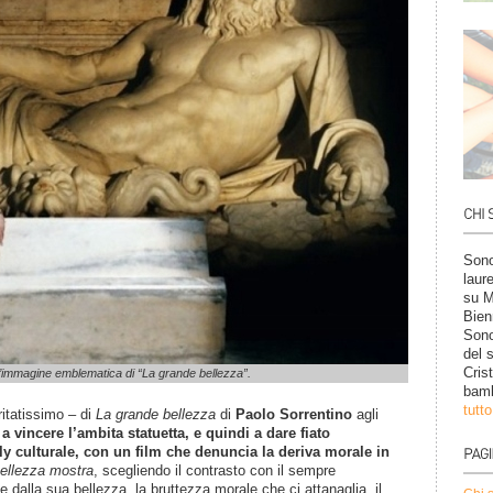
Sono
laur
su M
Bien
Sono
del 
Cris
un’immagine emblematica di “La grande bellezza”.
bamb
tutt
ritatissimo – di
La grande bellezza
di
Paolo Sorrentino
agli
a a vincere l’ambita statuetta, e quindi a dare fiato
aly culturale, con un film che denuncia la deriva morale in
ellezza mostra
, scegliendo il contrasto con il sempre
dalla sua bellezza, la bruttezza morale che ci attanaglia, il