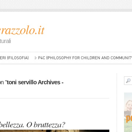
razzolo.it
urali
on "
toni servillo Archives -
bellezza. O bruttezza?