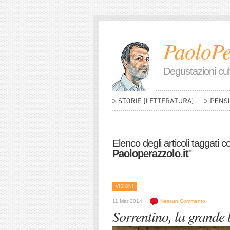
PaoloPe
Degustazioni cult
Elenco degli articoli taggati c
Paoloperazzolo.it
"
VISIONI
11 Mar 2014
Nessun Commento
Sorrentino, la grande 