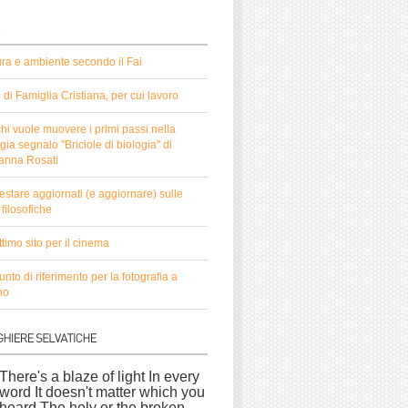
ura e ambiente secondo il Fai
to di Famiglia Cristiana, per cui lavoro
hi vuole muovere i primi passi nella
gia segnalo "Briciole di biologia" di
anna Rosati
estare aggiornati (e aggiornare) sulle
filosofiche
timo sito per il cinema
nto di riferimento per la fotografia a
no
There's a blaze of light In every
word It doesn't matter which you
heard The holy or the broken