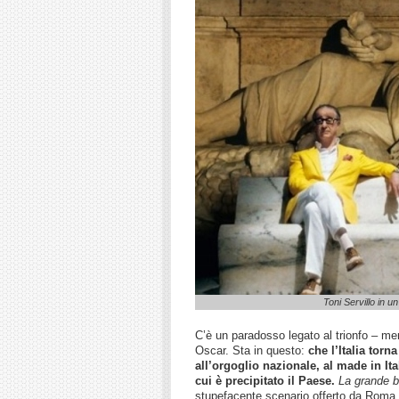
Toni Servillo in 
C’è un paradosso legato al trionfo – me
Oscar. Sta in questo:
che l’Italia torn
all’orgoglio nazionale, al made in It
cui è precipitato il Paese.
La grande b
stupefacente scenario offerto da Roma e 