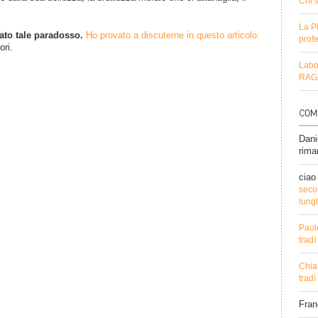
Chi 
La P
ato tale paradosso.
Ho provato a discuterne in questo articolo:
profe
ori.
Labo
RAGA
Dani
rima
ciao
secon
lung
Paol
trad
Chia
trad
Fra