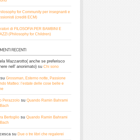
sono
hilosophy for Community per insegnanti e
ssionisti (crediti ECM)
ratori di FILOSOFIA PER BAMBINI E
ZZI (Philosophy for Children)
ela Mazzarotto( anche se preferisco
nere nell' anonimato)
su
Chi sono
su
Grossman, Esterno notte, Passione
do Matteo: l’estate delle cose belle e
he
su
o Perazzolo
Quando Ramin Bahrami
ì Bach
su
ra Bertoglio
Quando Ramin Bahrami
ì Bach
ncesca
su
Due o tre libri che regalerei