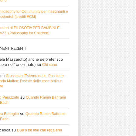
sono
hilosophy for Community per insegnanti e
ssionisti (crediti ECM)
ratori di FILOSOFIA PER BAMBINI E
ZZI (Philosophy for Children)
ela Mazzarotto( anche se preferisco
nere nell' anonimato)
su
Chi sono
su
Grossman, Esterno notte, Passione
do Matteo: l’estate delle cose belle e
he
su
o Perazzolo
Quando Ramin Bahrami
ì Bach
su
ra Bertoglio
Quando Ramin Bahrami
ì Bach
ncesca
su
Due o tre libri che regalerei