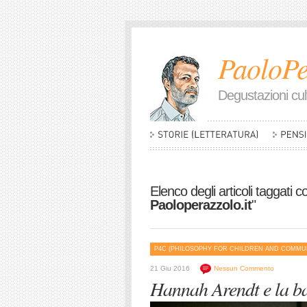
PaoloPe
Degustazioni cult
Elenco degli articoli taggati c
Paoloperazzolo.it
"
P4C (PHILOSOPHY FOR CHILDREN AND COMMU
21 Giu 2016
Nessun Commento
Hannah Arendt e la ba