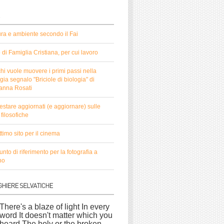
ura e ambiente secondo il Fai
to di Famiglia Cristiana, per cui lavoro
hi vuole muovere i primi passi nella
gia segnalo "Briciole di biologia" di
anna Rosati
estare aggiornati (e aggiornare) sulle
filosofiche
timo sito per il cinema
nto di riferimento per la fotografia a
no
There's a blaze of light In every
word It doesn't matter which you
heard The holy or the broken