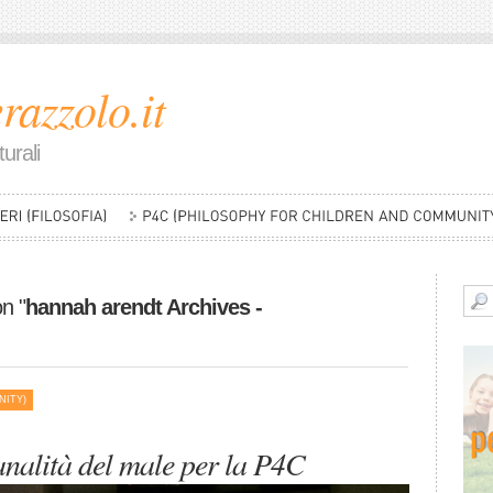
razzolo.it
urali
on "
hannah arendt Archives -
NITY)
nalità del male per la P4C