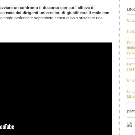
vviare un confronto il discorso con cui l’allieva di
cusata dai dirigenti universitari di giustificare il male con
o corde profonde e saprebbero senza dubbio suscitare una
Cult
Il si
Per c
biolo
Giov
Per r
cose 
Un ot
Un pu
Mila