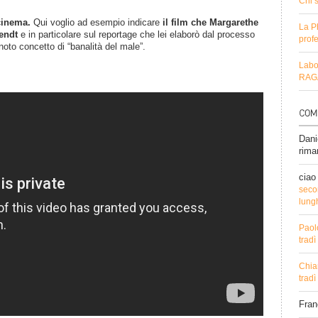
Chi 
cinema.
Qui voglio ad esempio indicare
il film che Margarethe
La P
endt
e in particolare sul reportage che lei elaborò dal processo
profe
noto concetto di “banalità del male”.
Labo
RAGA
Dani
rima
ciao
secon
lung
Paol
trad
Chia
trad
Fra