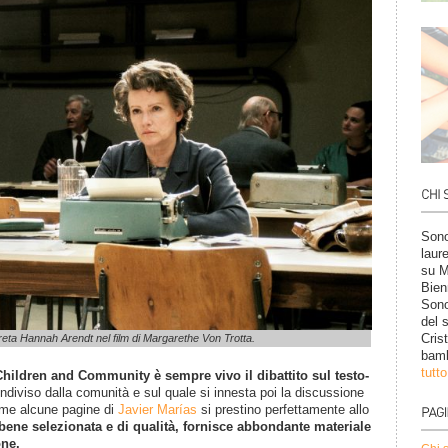
Sono
laur
su M
Bien
Sono
del 
Cris
eta Hannah Arendt nel film di Margarethe Von Trotta.
bamb
tutt
Children and Community è sempre vivo il dibattito sul testo-
diviso dalla comunità e sul quale si innesta poi la discussione
come alcune pagine di
Javier Marías
si prestino perfettamente allo
e bene selezionata e di qualità, fornisce abbondante materiale
one.