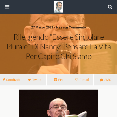
27 Marzo 2021 • Nessun Commento
Rileggendo “Essere Singolare
Plurale” Di Nancy: Pensare La Vita
Per Capire Chi Siamo
Condividi
Twitta
Pin
E-mail
SMS