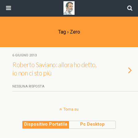
Tag › Zero
6 GIUGNO 2013
Roberto Saviano: allora ho detto,
io non ci sto più
NESSUNA RISPOSTA
Torna su
Dispositivo Portatile
Pc Desktop