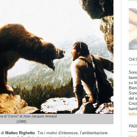
Sono
laur
su M
Bien
Sono
del 
Cris
bamb
tutt
a di “L’orso” di Jean-Jacques Annaud
(1988).
di
Matteo Righetto
. Tra i motivi d’interesse, l’ambientazione