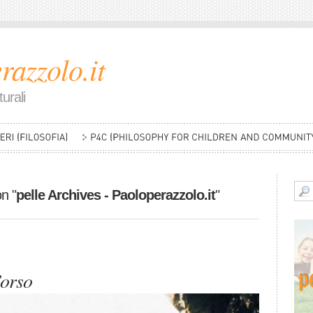
razzolo.it
urali
on "
pelle Archives - Paoloperazzolo.it
"
’orso