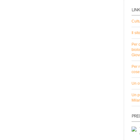
Cult
Il si
Per c
biolo
Giov
Per r
cose 
Un ot
Un pu
Mila