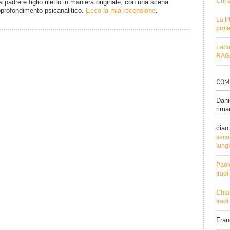
Chi 
a padre e figlio riletto in maniera originale, con una scena
profondimento psicanalitico.
Ecco la mia recensione
.
La P
profe
Labo
RAGA
Dani
rima
ciao
secon
lung
Paol
trad
Chia
trad
Fra