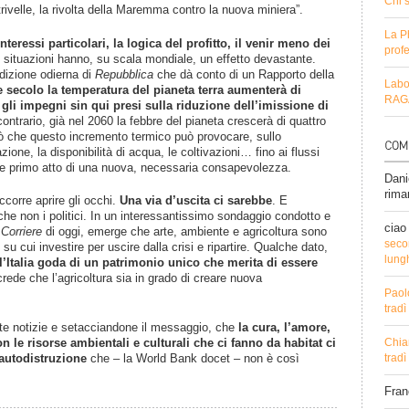
Chi 
rivelle, la rivolta della Maremma contro la nuova miniera”.
La P
interessi particolari, la logica del profitto, il venir meno dei
profe
situazioni hanno, su scala mondiale, un effetto devastante.
edizione odierna di
Repubblica
che dà conto di un Rapporto della
Labo
e secolo la temperatura del pianeta terra aumenterà di
RAGA
gli impegni sin qui presi sulla riduzione dell’imissione di
contrario, già nel 2060 la febbre del pianeta crescerà di quattro
iò che questo incremento termico può provocare, sullo
zione, la disponibilità di acqua, le coltivazioni… fino ai flussi
ome primo atto di una nuova, necessaria consapevolezza.
Dani
rima
occorre aprire gli occhi.
Una via d’uscita ci sarebbe
. E
che non i politici. In un interessantissimo sondaggio condotto e
ciao
l
Corriere
di oggi, emerge che arte, ambiente e agricoltura sono
secon
ri su cui investire per uscire dalla crisi e ripartire. Qualche dato,
lung
 l’Italia goda di un patrimonio unico che merita di essere
 crede che l’agricoltura sia in grado di creare nuova
Paol
trad
ste notizie e setacciandone il messaggio, che
la cura, l’amore,
on le risorse ambientali e culturali che ci fanno da habitat ci
Chia
autodistruzione
che – la World Bank docet – non è così
trad
Fra