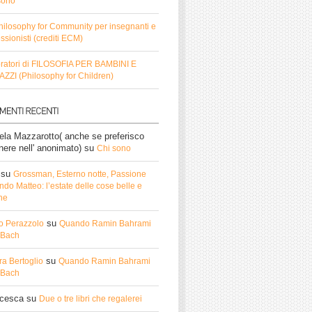
sono
hilosophy for Community per insegnanti e
ssionisti (crediti ECM)
ratori di FILOSOFIA PER BAMBINI E
ZZI (Philosophy for Children)
ela Mazzarotto( anche se preferisco
nere nell' anonimato)
su
Chi sono
su
Grossman, Esterno notte, Passione
do Matteo: l’estate delle cose belle e
he
su
o Perazzolo
Quando Ramin Bahrami
ì Bach
su
ra Bertoglio
Quando Ramin Bahrami
ì Bach
ncesca
su
Due o tre libri che regalerei