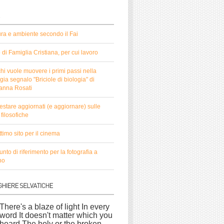
ura e ambiente secondo il Fai
to di Famiglia Cristiana, per cui lavoro
hi vuole muovere i primi passi nella
gia segnalo "Briciole di biologia" di
anna Rosati
estare aggiornati (e aggiornare) sulle
filosofiche
timo sito per il cinema
nto di riferimento per la fotografia a
no
There's a blaze of light In every
word It doesn't matter which you
heard The holy or the broken