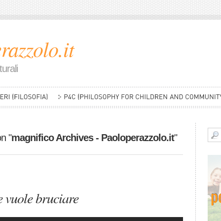
razzolo.it
urali
on "
magnifico Archives - Paoloperazzolo.it
"
e vuole bruciare