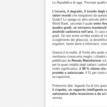
La Repubblica
di oggi. “Fermate quelle t
L’incuria, il degrado, il trionfo degli 
valori morali
che traspaiono da queste 
Quale? Lo spiega un altro articolo dell’
World Bank, secondo il quale
entro fin
quattro gradi, se verranno mantenuti 
anidride carbonica nell’aria
. In caso 
gradi. Se non avete un’idea esatta di c
scioglimento dei ghiacciai, la desertifica
migratori, farete bene a informarvi, c
Questa è la realtà, di fronte alla quale 
sembrano conoscerla meglio i cittadini 
pubblicato da
Renato Mannheimer
su
per la quasi totalità degli italiani i setto
molto significativo:
il 98 % ritiene che
protetto e valorizzato
; il 51 per cento
occupazione…
Potremmo dire, legando fra di loro que
il rispetto, un rapporto intelligente c
salveranno dalla recessione e da un’
remota.