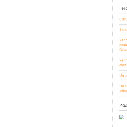
Cult
Il si
Per c
biolo
Giov
Per r
cose 
Un ot
Un pu
Mila