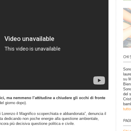
Sono
laur
su M
Bien
Sono
del 
ici, ma nemmeno l’attitudine a chiudere gli occhi di fronte
Cris
del giorno dopo).
bamb
tutt
 di Lorenzo il Magnifico scoperchiata e abbandonata”, denuncia il
sta dedicando non poche energie alla questione ambientale,
ora più decisiva questione politica e civile.