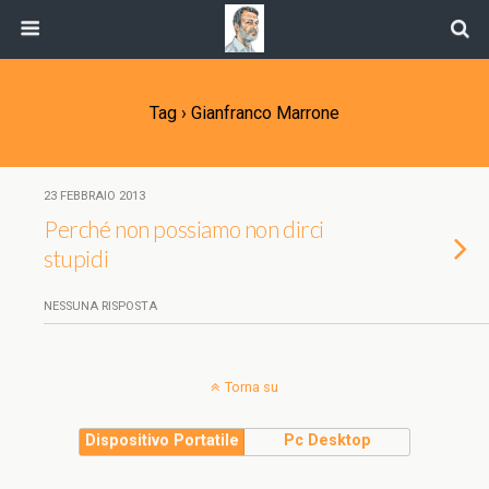
Tag › Gianfranco Marrone
23 FEBBRAIO 2013
Perché non possiamo non dirci
stupidi
NESSUNA RISPOSTA
Torna su
Dispositivo Portatile
Pc Desktop