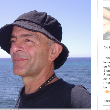
Sono
laur
su M
Bien
Sono
del 
Cris
bamb
tutt