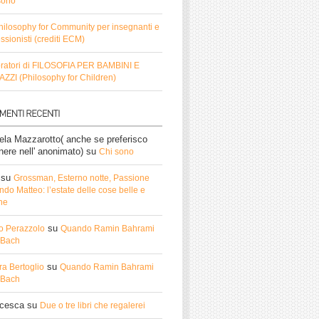
sono
hilosophy for Community per insegnanti e
ssionisti (crediti ECM)
ratori di FILOSOFIA PER BAMBINI E
ZZI (Philosophy for Children)
ela Mazzarotto( anche se preferisco
nere nell' anonimato)
su
Chi sono
su
Grossman, Esterno notte, Passione
do Matteo: l’estate delle cose belle e
he
su
o Perazzolo
Quando Ramin Bahrami
ì Bach
su
ra Bertoglio
Quando Ramin Bahrami
ì Bach
ncesca
su
Due o tre libri che regalerei