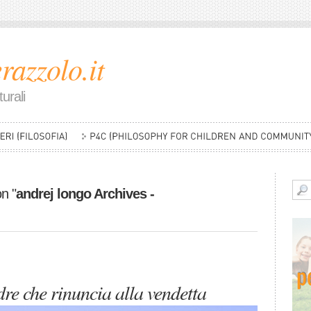
razzolo.it
urali
on "
andrej longo Archives -
re che rinuncia alla vendetta