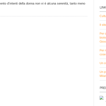
nto d’intenti della donna non vi è alcuna serenità, tanto meno
Cult
Il si
Per c
biolo
Giov
Per r
cose 
Un ot
Un pu
Mila