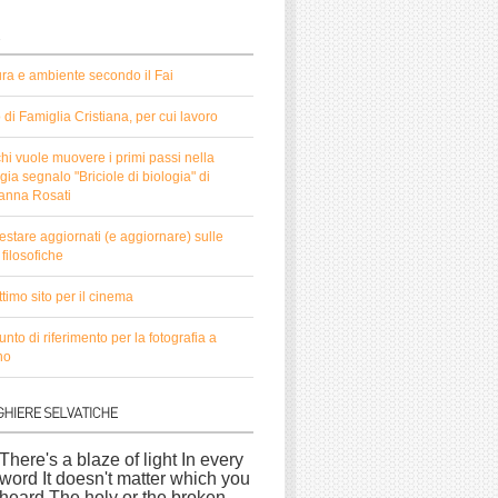
ura e ambiente secondo il Fai
to di Famiglia Cristiana, per cui lavoro
hi vuole muovere i primi passi nella
gia segnalo "Briciole di biologia" di
anna Rosati
estare aggiornati (e aggiornare) sulle
filosofiche
timo sito per il cinema
nto di riferimento per la fotografia a
no
There's a blaze of light In every
word It doesn't matter which you
heard The holy or the broken