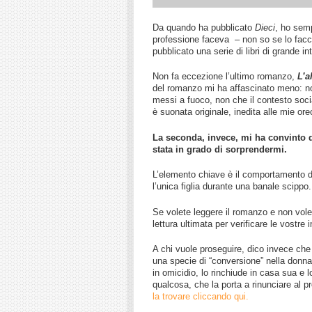
Da quando ha pubblicato
Dieci
, ho sem
professione faceva – non so se lo facci
pubblicato una serie di libri di grande in
Non fa eccezione l’ultimo romanzo,
L’a
del romanzo mi ha affascinato meno: no
messi a fuoco, non che il contesto soci
è suonata originale, inedita alle mie ore
La seconda, invece, mi ha convinto d
stata in grado di sorprendermi.
L’elemento chiave è il comportamento d
l’unica figlia durante una banale scippo
Se volete leggere il romanzo e non volet
lettura ultimata per verificare le vostre
A chi vuole proseguire, dico invece ch
una specie di “conversione” nella donna
in omicidio, lo rinchiude in casa sua e l
qualcosa, che la porta a rinunciare al p
la trovare cliccando qui.