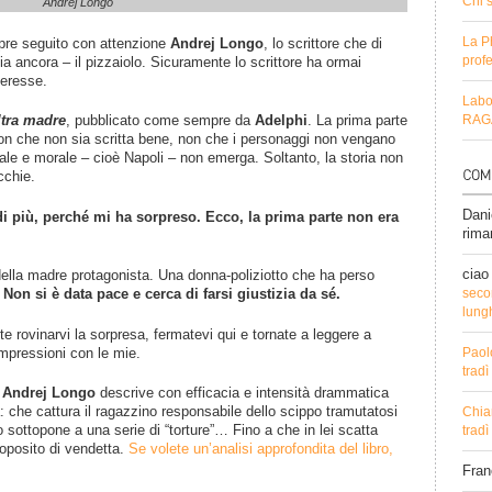
Chi 
Andrej Longo
La P
pre seguito con attenzione
Andrej Longo
, lo scrittore che di
profe
a ancora – il pizzaiolo. Sicuramente lo scrittore ha ormai
teresse.
Labo
ltra madre
, pubblicato come sempre da
Adelphi
. La prima parte
RAGA
n che non sia scritta bene, non che i personaggi non vengano
ale e morale – cioè Napoli – non emerga. Soltanto, la storia non
cchie.
Dani
i più, perché mi ha sorpreso. Ecco, la prima parte non era
rima
ciao
ella madre protagonista. Una donna-poliziotto che ha perso
.
Non si è data pace e cerca di farsi giustizia da sé.
secon
lung
e rovinarvi la sorpresa, fermatevi qui e tornate a leggere a
 impressioni con le mie.
Paol
trad
e
Andrej Longo
descrive con efficacia e intensità drammatica
: che cattura il ragazzino responsabile dello scippo tramutatosi
Chia
o sottopone a una serie di “torture”… Fino a che in lei scatta
trad
roposito di vendetta.
Se volete un’analisi approfondita del libro,
Fra