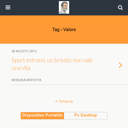
Tag › Valore
28 AGOSTO 2013
Sport estremi, un brivido non vale
una vita
NESSUNA RISPOSTA
Torna su
Dispositivo Portatile
Pc Desktop