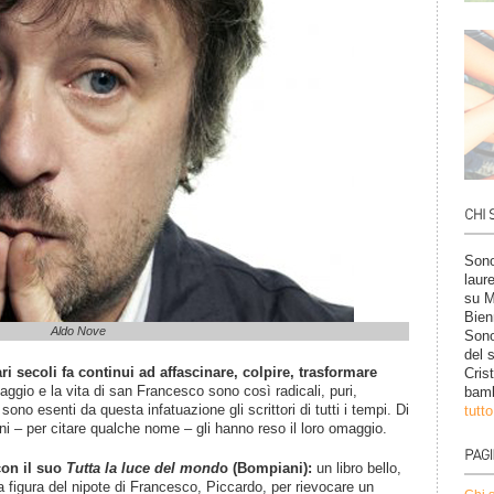
Sono
laur
su M
Bien
Aldo Nove
Sono
del 
 secoli fa continui ad affascinare, colpire, trasformare
Cris
ggio e la vita di san Francesco sono così radicali, puri,
bamb
sono esenti da questa infatuazione gli scrittori di tutti i tempi. Di
tutt
i – per citare qualche nome – gli hanno reso il loro omaggio.
con il suo
Tutta la luce del mond
o (Bompiani):
un libro bello,
a figura del nipote di Francesco, Piccardo, per rievocare un