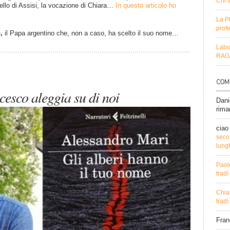
Chi 
rello di Assisi, la vocazione di Chiara…
In questo articolo ho
La P
profe
,
il Papa argentino che, non a caso, ha scelto il suo nome…
Labo
RAGA
cesco aleggia su di noi
Dani
rima
ciao
secon
lung
Paol
trad
Chia
trad
Fra