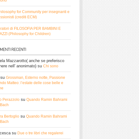
sono
hilosophy for Community per insegnanti e
ssionisti (crediti ECM)
ratori di FILOSOFIA PER BAMBINI E
ZZI (Philosophy for Children)
ela Mazzarotto( anche se preferisco
nere nell' anonimato)
su
Chi sono
su
Grossman, Esterno notte, Passione
do Matteo: l’estate delle cose belle e
he
su
o Perazzolo
Quando Ramin Bahrami
ì Bach
su
ra Bertoglio
Quando Ramin Bahrami
ì Bach
ncesca
su
Due o tre libri che regalerei