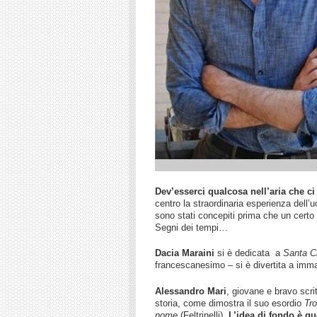
Dev’esserci qualcosa nell’aria che ci
centro la straordinaria esperienza dell’
sono stati concepiti prima che un certo 
Segni dei tempi…
Dacia Maraini
si è dedicata a
Santa C
francescanesimo – si è divertita a imma
Alessandro Mari
, giovane e bravo scrit
storia, come dimostra il suo esordio
Tr
nome
(Feltrinelli).
L’idea di fondo è que