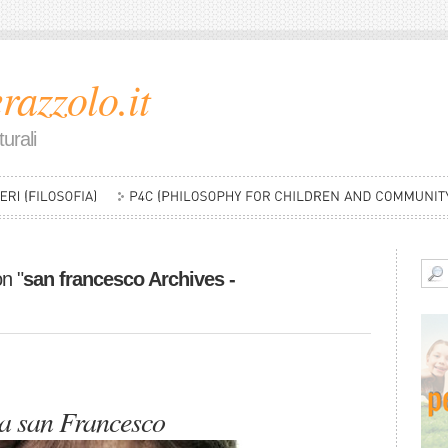
razzolo.it
urali
on "
san francesco Archives -
da san Francesco