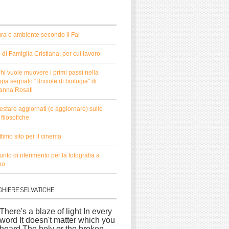
ura e ambiente secondo il Fai
to di Famiglia Cristiana, per cui lavoro
hi vuole muovere i primi passi nella
gia segnalo "Briciole di biologia" di
anna Rosati
estare aggiornati (e aggiornare) sulle
filosofiche
timo sito per il cinema
nto di riferimento per la fotografia a
no
There's a blaze of light In every
word It doesn't matter which you
heard The holy or the broken