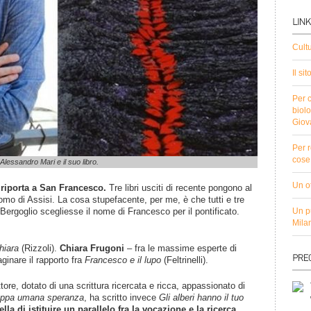
Cult
Il si
Per c
biolo
Giov
Per r
cose 
Alessandro Mari e il suo libro.
Un ot
 riporta a San Francesco.
Tre libri usciti di recente pongono al
uomo di Assisi. La cosa stupefacente, per me, è che tutti e tre
Bergoglio scegliesse il nome di Francesco per il pontificato.
Un pu
Mila
hiara
(Rizzoli).
Chiara Frugoni
– fra le massime esperte di
ginare il rapporto fra
Francesco e il lupo
(Feltrinelli).
tore, dotato di una scrittura ricercata e ricca, appassionato di
oppa umana speranza
, ha scritto invece
Gli alberi hanno il tuo
lla di istituire un parallelo fra la vocazione e la ricerca,