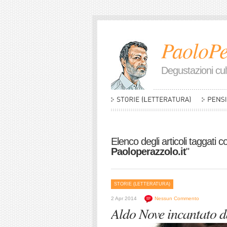
PaoloPe
Degustazioni cult
Elenco degli articoli taggati c
Paoloperazzolo.it
"
STORIE (LETTERATURA)
2 Apr 2014
Nessun Commento
Aldo Nove incantato 