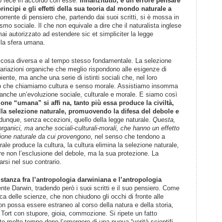
 lo fece in accordo con esse.
Innanzitutto, è un errore pensare
rincipi e gli
effetti della sua teoria dal mondo naturale a
rrente di pensiero che, partendo dai suoi scritti, si è mossa in
ismo sociale. Il che non equivale a dire che il naturalista inglese
ai autorizzato ad estendere sic et simpliciter la legge
lla sfera umana.
 cosa diversa e al tempo stesso fondamentale. La selezione
variazioni organiche che meglio rispondono alle esigenze di
nte, ma anche una serie di istinti sociali che, nel loro
ciò che chiamiamo cultura e senso morale. Assistiamo insomma
anche un’evoluzione sociale, culturale e morale. E siamo così
one “umana” si affi na, tanto più essa produce la civiltà,
ella selezione naturale, promuovendo la difesa del debole e
a dunque, senza eccezioni, quello della legge naturale.
Questa,
rganici, ma anche sociali-culturali-morali, che hanno un effetto
zione naturale da cui provengono
, nel senso che tendono a
ale produce la cultura, la cultura elimina la selezione naturale,
e non l’esclusione del debole, ma la sua protezione. La
arsi nel suo contrario.
stanza fra l’antropologia darwiniana e l’antropologia
nte Darwin, tradendo però i suoi scritti e il suo pensiero. Come
erca delle scienze, che non chiudono gli occhi di fronte alle
n possa essere estraneo al corso della natura e della storia,
Tort con stupore, gioia, commozione. Si ripete un fatto
nto molto tempo dopo l’emergere di una nuova “verità scientifi