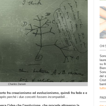
Sono
laur
su M
Bien
Sono
del 
Cris
bamb
Charles Darwin
tutt
porto fra creazionismo ed evoluzionismo, quindi fra fede e e
pito perché i due concetti fossero incompatibili
…
vece l’idea che l’evoluzione, che procede attraverso la