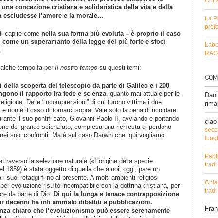
Chi 
 una concezione cristiana e solidaristica della vita e della
ra escludesse l’amore e la morale…
La P
profe
di capire come
nella sua forma più evoluta – è proprio il caso
i come un superamanto della legge del più forte e sfoci
Labo
a
.
RAGA
qualche tempo fa per
Il nostro tempo
su questi temi:
 della scoperta del telescopio da parte di Galileo e i 200
ngono il rapporto fra fede e scienza
, quanto mai attuale per le
Dani
religione. Delle “incomprensioni” di cui furono vittime i due
rima
e non è il caso di tornarci sopra. Vale solo la pena di ricordare
urante il suo pontifi cato, Giovanni Paolo II, avviando e portando
ciao
one del grande scienziato, compresa una richiesta di perdono
secon
 nei suoi confronti. Ma è sul caso Darwin che qui vogliamo
lung
Paol
attraverso la selezione naturale («L’origine della specie
trad
el 1859) è stata oggetto di quella che a noi, oggi, pare un
i suoi retaggi fi no al presente. A molti ambienti religiosi
Chia
per evoluzione risultò incompatibile con la dottrina cristiana, per
trad
ore da parte di Dio.
Di qui la lunga e tenace contrapposizione
er decenni ha infi ammato dibattiti e pubblicazioni.
Fra
tanza chiaro che l’evoluzionismo può essere serenamente