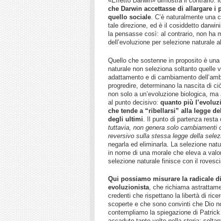
«Effetto Darwin» dimostra il contrario:
che Darwin accettasse di allargare i p
quello sociale
. C’è naturalmente una co
tale direzione, ed è il cosiddetto darwin
la pensasse così: al contrario, non ha m
dell’evoluzione per selezione naturale a
Quello che sostenne in proposito è una
naturale non seleziona soltanto quelle 
adattamento e di cambiamento dell’ambie
progredire, determinano la nascita di 
non solo a un’evoluzione biologica, ma 
al punto decisivo:
quanto più l’evoluzi
che tende a “ribellarsi” alla legge d
degli ultimi
. Il punto di partenza rest
tuttavia, non genera solo cambiamenti o
reversivo sulla stessa legge della sele
negarla ed eliminarla. La selezione natur
in nome di una morale che eleva a valor
selezione naturale finisce con il rovesci
Qui possiamo misurare la radicale di
evoluzionista
, che richiama astrattame
credenti che rispettano la libertà di ric
scoperte e che sono convinti che Dio no
contempliamo la spiegazione di Patrick 
accaduto tante volte nella storia: solta