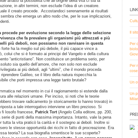
ide affatto la possibilità che all’origine della vita ci sia la
zione, in altri termini, non esclude l’idea di un creatore.
uale il creato procede. Accostandoci serenamente ai risultati
ci sembra che emerga un altro nodo che, per le sue implicazioni,
Cult
denti.
Il si
a procede per evoluzione secondo la legge delle selezione
vvivenza che fa prevalere gli organismi più attrezzati e più
quelli più deboli, non possiamo
non ravvisare in questa
Per c
iù forte ha la meglio sul più debole, il più capace vince a
biolo
 colui che si è formato ai principi del Vangelo e della cultura
Giov
ento “anticristiano”. Non costituisce un problema serio, per
oluto sia quello dell’amore, che non solo non esclude
Per r
vilegiata ai più deboli, agli “ultimi”, che il mondo proceda
cose 
iprendere Galileo, se il libro della natura rispecchia la
bile che porti impressa una legge tanto brutale?
Un ot
ammatica nel momento in cui il ragionamento si estende dalla
Un pu
tura alle relazioni umane. Per inciso, si noti che le teorie
Mila
rebbero trovare radicamento (e storicamente lo hanno trovato) in
iposta a tale interrogativo interviene un libro prezioso. Si
n fi losofo francese,
Patrick Tort
(Angelo Colla editore, pp. 200,
a serie di punti della massima importanza. Intanto, vale la pena
tutta la vita praticò la carità e il sostegno ai deboli. Inoltre si
ero le stesse opportunità dei ricchi in fatto di procreazione. Era
essa teoria? La sua biografia smentisce le sue scoperte?