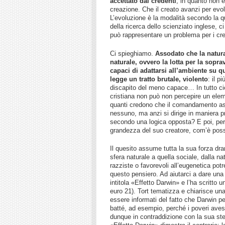
accettato dai credenti
, in quanto non el
creazione. Che il creato avanzi per evolu
L’evoluzione è la modalità secondo la q
della ricerca dello scienziato inglese, 
può rappresentare un problema per i cre
Ci spieghiamo.
Assodato che la natur
naturale, ovvero la lotta per la sopra
capaci di adattarsi all’ambiente su 
legge un tratto brutale, violento
: il p
discapito del meno capace… In tutto ciò,
cristiana non può non percepire un elem
quanti credono che il comandamento ass
nessuno, ma anzi si dirige in maniera pri
secondo una logica opposta? E poi, per r
grandezza del suo creatore, com’è possi
Il quesito assume tutta la sua forza dr
sfera naturale a quella sociale, dalla na
razziste o favorevoli all’eugenetica pot
questo pensiero. Ad aiutarci a dare una r
intitola «Effetto Darwin» e l’ha scritto u
euro 21). Tort tematizza e chiarisce un
essere informati del fatto che Darwin per 
batté, ad esempio, perché i poveri avess
dunque in contraddizione con la sua st