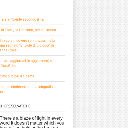
ura e ambiente secondo il Fai
to di Famiglia Cristiana, per cui lavoro
hi vuole muovere i primi passi nella
gia segnalo "Briciole di biologia" di
anna Rosati
estare aggiornati (e aggiornare) sulle
filosofiche
timo sito per il cinema
nto di riferimento per la fotografia a
no
There's a blaze of light In every
word It doesn't matter which you
heard The holy or the broken