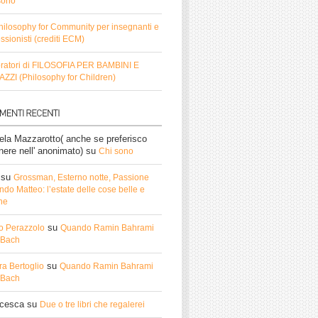
sono
hilosophy for Community per insegnanti e
ssionisti (crediti ECM)
ratori di FILOSOFIA PER BAMBINI E
ZZI (Philosophy for Children)
ela Mazzarotto( anche se preferisco
nere nell' anonimato)
su
Chi sono
su
Grossman, Esterno notte, Passione
do Matteo: l’estate delle cose belle e
he
su
o Perazzolo
Quando Ramin Bahrami
ì Bach
su
ra Bertoglio
Quando Ramin Bahrami
ì Bach
ncesca
su
Due o tre libri che regalerei