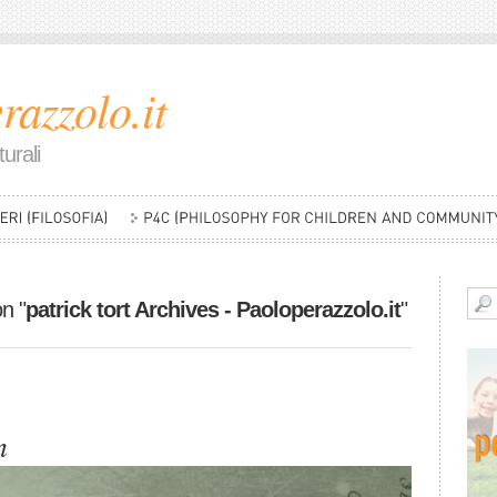
razzolo.it
urali
on "
patrick tort Archives - Paoloperazzolo.it
"
n