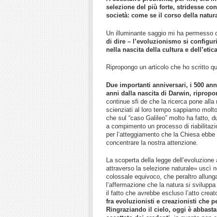
selezione del più forte, stridesse con
società: come se il corso della natu
Un illuminante saggio mi ha permesso 
di dire – l’evoluzionismo si configur
nella nascita della cultura e dell’etic
Ripropongo un articolo che ho scritto 
Due importanti anniversari, i 500 anni
anni dalla nascita di Darwin, ripropo
continue sfi de che la ricerca pone alla 
scienziati al loro tempo sappiamo molto 
che sul “caso Galileo” molto ha fatto, d
a compimento un processo di riabilitazi
per l’atteggiamento che la Chiesa ebbe
concentrare la nostra attenzione.
La scoperta della legge dell’evoluzione 
attraverso la selezione naturale» uscì n
colossale equivoco, che peraltro allunga 
l’affermazione che la natura si sviluppa 
il fatto che avrebbe escluso l’atto creat
fra evoluzionisti e creazionisti che p
Ringraziando il cielo, oggi è abbas