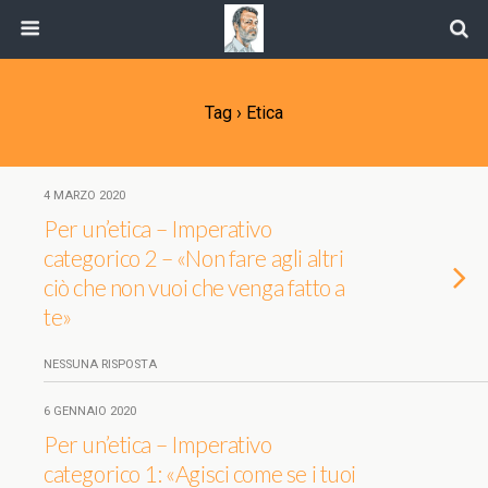
Tag › Etica
4 MARZO 2020
Per un’etica – Imperativo
categorico 2 – «Non fare agli altri
ciò che non vuoi che venga fatto a
te»
NESSUNA RISPOSTA
6 GENNAIO 2020
Per un’etica – Imperativo
categorico 1: «Agisci come se i tuoi