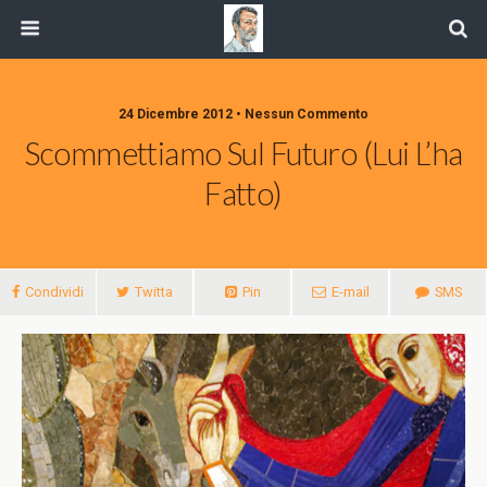
24 Dicembre 2012 • Nessun Commento
Scommettiamo Sul Futuro (Lui L’ha
Fatto)
Condividi
Twitta
Pin
E-mail
SMS